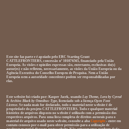
Este site faz parte e é apoiado pelo ERC Starting Grant
CATTLEFRONTIERS, concessão nº 101076565, financiado pela União
Europeia. As visões e opiniões expressas são, entretanto, exclusivas do(s)
autor(es) e não refletem, necessariamente, as visões da União Europeia ou da
Agência Executiva do Conselho Europeu de Pesquisa. Nem a União
Europeia nem a autoridade concedente podem ser responsabilizadas por
elas.
Este website foi criado por: Kasper Jacek, usando
Lay Theme
,
Lora by Cyreal
& Archivo Black by Omnibus-Type
, licenciado sob a licença
Open Font
License
. Se nada mais for declarado, todo o material neste website é de
propriedade do projeto CATTLEFRONTIERS. Todo e qualquer material
histórico de arquivos disposto no website é utilizado com a permissão dos
respectivos arquivos. Para uma lista completa de direitos autorais para o
material de arquivo usado neste website, consulte a aba
Copyright
- entre em
contato conosco por e-mail para obter permissão para a utilização de
qualquer material disposto neste website. Não armazenamos nenhum dado