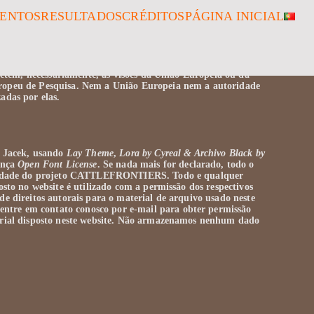
ENTOS
RESULTADOS
CRÉDITOS
PÁGINA INICIAL
pelo ERC Starting Grant CATTLEFRONTIERS, concessão nº
ropeia. As visões e opiniões expressas são, entretanto,
fletem, necessariamente, as visões da União Europeia ou da
ropeu de Pesquisa. Nem a União Europeia nem a autoridade
adas por elas.
r Jacek, usando
Lay Theme
,
Lora by Cyreal
& Archivo Black by
cença
Open Font License
. Se nada mais for declarado, todo o
priedade do projeto CATTLEFRONTIERS. Todo e qualquer
osto no website é utilizado com a permissão dos respectivos
de direitos autorais para o material de arquivo usado neste
entre em contato conosco por e-mail para obter permissão
erial disposto neste website. Não armazenamos nenhum dado