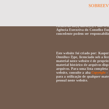
SOBRE
EV
Este site faz parte e é apoiado 
101076565, financiado pela União Eu
exclusivas do(s) autor(es) e não re
Agência Executiva do Conselho Eu
concedente podem ser responsabiliz
Este website foi criado por: Kaspe
Omnibus-Type
, licenciado sob a li
material neste website é de pro
material histórico de arquivos disp
arquivos. Para uma lista completa 
website, consulte a aba
Copyright
- 
para a utilização de qualquer mat
pessoal neste website.