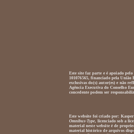
Este site faz parte e é apoiado 
101076565, financiado pela União Eu
exclusivas do(s) autor(es) e não re
Agência Executiva do Conselho Eu
concedente podem ser responsabiliz
Este website foi criado por: Kaspe
Omnibus-Type
, licenciado sob a li
material neste website é de pro
material histórico de arquivos disp