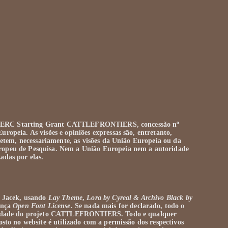
pelo ERC Starting Grant CATTLEFRONTIERS, concessão nº
ropeia. As visões e opiniões expressas são, entretanto,
fletem, necessariamente, as visões da União Europeia ou da
ropeu de Pesquisa. Nem a União Europeia nem a autoridade
adas por elas.
r Jacek, usando
Lay Theme
,
Lora by Cyreal
& Archivo Black by
cença
Open Font License
. Se nada mais for declarado, todo o
priedade do projeto CATTLEFRONTIERS. Todo e qualquer
osto no website é utilizado com a permissão dos respectivos